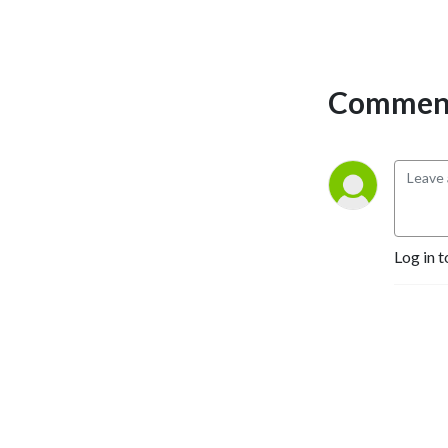
épisodes en recevant en 
studio différent(e)s 
invité(e)s qui, comme lui, 
sont passionné(e)s par 
Comment
l’international. 

Animateur(rice)s:   

Sabrina Myre, conseillère 
principale en communication 
et aux partenariats du 
CÉRIUM, à l’automne 2024 : 
Log in t
Frédéric Mérand, directeur 
du Département de science 
politique de l’Université de 
Montréal, professeur 
titulaire et chercheur au 
CÉRIUM, à l’hiver 2025 
Ryoa Chung : codirectrice du 
Centre de recherche en 