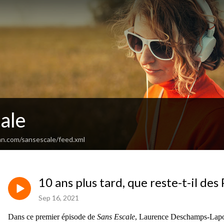
ale
an.com/sansescale/feed.xml
10 ans plus tard, que reste-t-il de
Sep 16, 2021
Dans ce premier épisode de
Sans Escale
, Laurence Deschamps-Laport