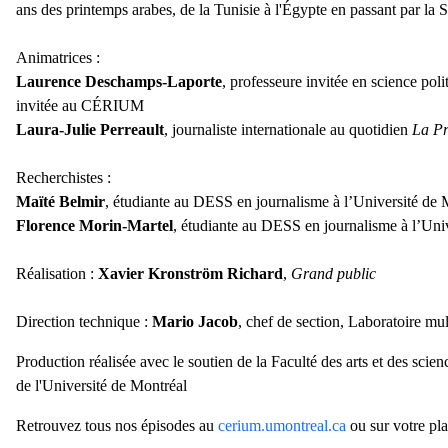
ans des printemps arabes, de la Tunisie à l'Égypte en passant par la Sy
Animatrices :
Laurence Deschamps-Laporte
, professeure invitée en science pol
invitée au CÉRIUM
Laura-Julie Perreault
, journaliste internationale au quotidien
La P
Recherchistes :
Maïté Belmir
, étudiante au DESS en journalisme à l’Université de
Florence Morin-Martel
, étudiante au DESS en journalisme à l’Univ
Réalisation :
Xavier Kronström Richard
,
Grand public
Direction technique :
Mario Jacob
, chef de section, Laboratoire mu
Production réalisée avec le soutien de la Faculté des arts et des scienc
de l'Université de Montréal
Retrouvez tous nos épisodes au
cerium.umontreal.ca
ou sur votre pla