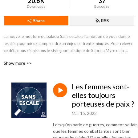
20.6K
37
Downloads
Episodes
Share
RSS
La nouvelle mouture du balado Sans escale a l’ambition de vous donner 
les clés pour mieux comprendre un enjeu en trente minutes. Pour relever 
ce défi, nous réunissons le style journalistique de Sabrina Myre et la 
pensée universitaire d’un(e) coanimateur(trice) issu(e) de la communauté 
Show more >>
de recherche du CÉRIUM. Le duo explore un même thème pendant trois 
épisodes en recevant en studio différent(e)s invité(e)s qui, comme lui, 
sont passionné(e)s par l’international. 

Les femmes sont-
Animateur(rice)s:   

elles toujours
Sabrina Myre, conseillère principale en communication et aux 
porteuses de paix ?
partenariats du CÉRIUM, à l’automne 2024 : Frédéric Mérand, directeur 
Mar 15, 2022
du Département de science politique de l’Université de Montréal, 
professeur titulaire et chercheur au CÉRIUM, à l’hiver 2025 Ryoa Chung : 
Lorsqu'on parle de guerres, comment se fait-
codirectrice du Centre de recherche en éthique, professeure titulaire au 
que les femmes combattantes sont bien
Département de philosophie et chercheuse au CÉRIUM. 

souvent invisibles? De quelles façons les