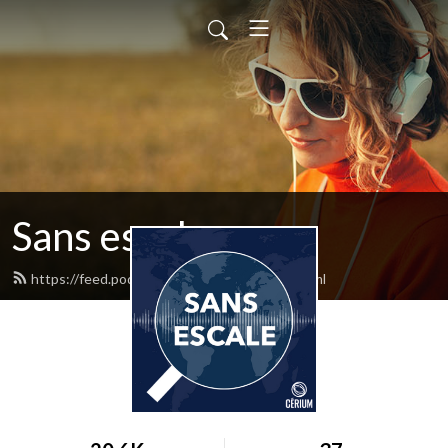
Sans escale
https://feed.podbean.com/sansescale/feed.xml