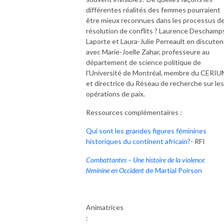
différentes réalités des femmes pourraient
Recherchiste :  

être mieux reconnues dans les processus d
résolution de conflits ? Laurence Deschamp
Aurélia Crémoux, étudiante au certificat en journalisme à l’Université de 
Laporte et Laura-Julie Perreault en discuten
Montréal et journaliste indépendante

avec Marie-Joelle Zahar, professeure au
département de science politique de
Réalisation : 

l’Université de Montréal, membre du CERI
Caroline de La Motte, réalisatrice indépendante

et directrice du Réseau de recherche sur les
opérations de paix.
Production réalisée avec le soutien de Faculté des arts et des sciences de 
l’Université de Montréal et d’UdeM International.

Ressources complémentaires :
Qui sont les grandes figures féminines
Retrouvez tous nos épisodes au cerium.umontreal.ca/medias/balado-
historiques du continent africain?
- RFI
sans-escale/ ou sur votre plateforme de balado préférée.
Combattantes – Une histoire de la violence
féminine en Occident
de Martial Poirson
Animatrices